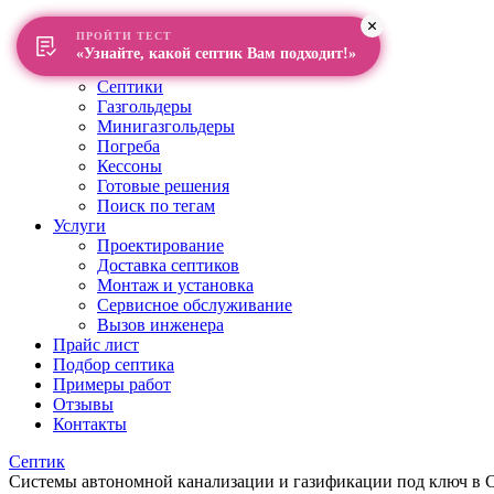
Главная
ПРОЙТИ ТЕСТ
О компании
«Узнайте, какой септик Вам подходит!»
Каталог
Септики
Газгольдеры
Минигазгольдеры
Погреба
Кессоны
Готовые решения
Поиск по тегам
Услуги
Проектирование
Доставка септиков
Монтаж и установка
Сервисное обслуживание
Вызов инженера
Прайс лист
Подбор септика
Примеры работ
Отзывы
Контакты
Септик
Системы автономной канализации и газификации под ключ в Са