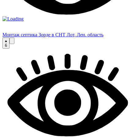
Монтаж септика Зорде в СНТ Лот, Лен. область
6