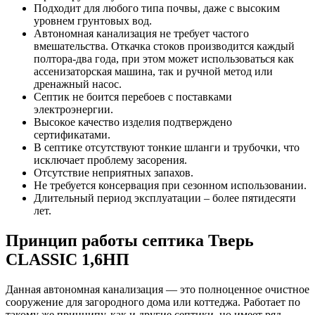
Подходит для любого типа почвы, даже с высоким
уровнем грунтовых вод.
Автономная канализация не требует частого
вмешательства. Откачка стоков производится каждый
полтора-два года, при этом может использоваться как
ассенизаторская машина, так и ручной метод или
дренажный насос.
Септик не боится перебоев с поставками
электроэнергии.
Высокое качество изделия подтверждено
сертификатами.
В септике отсутствуют тонкие шланги и трубочки, что
исключает проблему засорения.
Отсутствие неприятных запахов.
Не требуется консервация при сезонном использовании.
Длительный период эксплуатации – более пятидесяти
лет.
Принцип работы септика Тверь
CLASSIC 1,6НП
Данная автономная канализация — это полноценное очистное
сооружение для загородного дома или коттеджа. Работает по
такому же принципу, как и другие септики, но имеет ряд