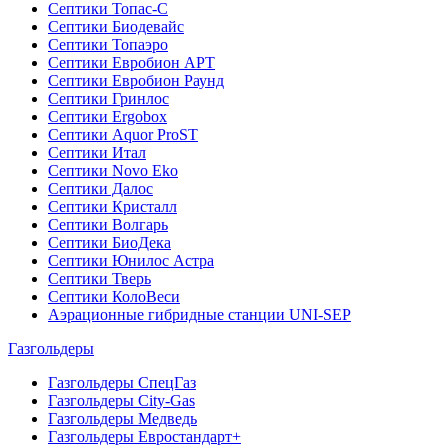
Септики Топас-С
Септики Биодевайс
Септики Топаэро
Септики Евробион АРТ
Септики Евробион Раунд
Септики Гринлос
Септики Ergobox
Септики Aquor ProST
Септики Итал
Септики Novo Eko
Септики Далос
Септики Кристалл
Септики Волгарь
Септики БиоДека
Септики Юнилос Астра
Септики Тверь
Септики КолоВеси
Аэрационные гибридные станции UNI-SEP
Газгольдеры
Газгольдеры СпецГаз
Газгольдеры City-Gas
Газгольдеры Медведь
Газгольдеры Евростандарт+