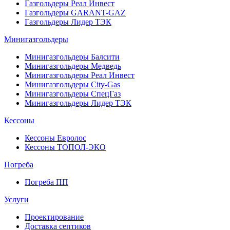
Газгольдеры Реал Инвест
Газгольдеры GARANT-GAZ
Газгольдеры Лидер ТЭК
Минигазгольдеры
Минигазгольдеры Балсити
Минигазгольдеры Медведь
Минигазгольдеры Реал Инвест
Минигазгольдеры City-Gas
Минигазгольдеры СпецГаз
Минигазгольдеры Лидер ТЭК
Кессоны
Кессоны Евролос
Кессоны ТОПОЛ-ЭКО
Погребa
Погреба ПП
Услуги
Проектирование
Доставка септиков