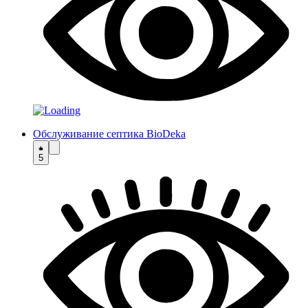
Обслуживание септика BioDeka
5