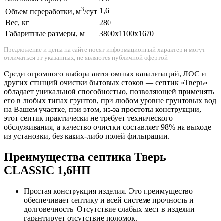
3
1,6
Объем переработки, м
/сут
Вес, кг
280
Габаритные размеры, м
3800x1100x1670
Предложение и цены на сайте носят информационный характер и могут
отличаться от указанных, не являются публичной офертой
Среди огромного выбора автономных канализаций, ЛОС и
других станций очистки бытовых стоков — септик «Тверь»
обладает уникальной способностью, позволяющей применять
его в любых типах грунтов, при любом уровне грунтовых вод
на Вашем участке, при этом, из-за простоты конструкции,
этот септик практически не требует технического
обслуживания, а качество очистки составляет 98% на выходе
из установки, без каких-либо полей фильтрации.
Преимущества септика Тверь
CLASSIC 1,6НП
Простая конструкция изделия. Это преимущество
обеспечивает септику и всей системе прочность и
долговечность. Отсутствие слабых мест в изделии
гарантирует отсутствие поломок.