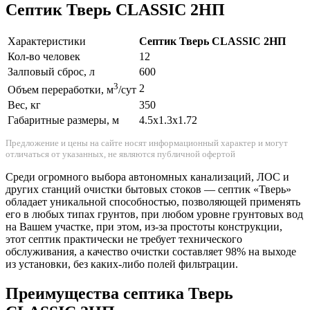
Септик Тверь CLASSIC 2НП
Характеристики
Септик Тверь CLASSIC 2НП
Кол-во человек
12
Залповый сброс, л
600
3
2
Объем переработки, м
/сут
Вес, кг
350
Габаритные размеры, м
4.5х1.3х1.72
Предложение и цены на сайте носят информационный характер и могут
отличаться от указанных, не являются публичной офертой
Среди огромного выбора автономных канализаций, ЛОС и
других станций очистки бытовых стоков — септик «Тверь»
обладает уникальной способностью, позволяющей применять
его в любых типах грунтов, при любом уровне грунтовых вод
на Вашем участке, при этом, из-за простоты конструкции,
этот септик практически не требует технического
обслуживания, а качество очистки составляет 98% на выходе
из установки, без каких-либо полей фильтрации.
Преимущества септика Тверь