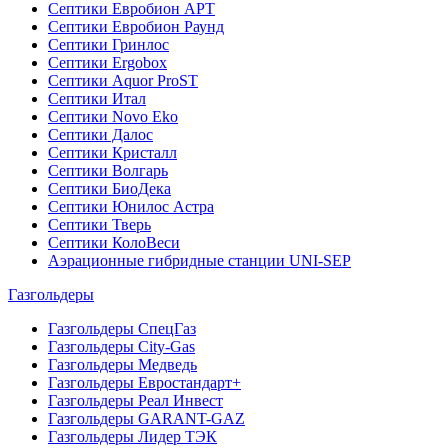
Септики Евробион АРТ
Септики Евробион Раунд
Септики Гринлос
Септики Ergobox
Септики Aquor ProST
Септики Итал
Септики Novo Eko
Септики Далос
Септики Кристалл
Септики Волгарь
Септики БиоДека
Септики Юнилос Астра
Септики Тверь
Септики КолоВеси
Аэрационные гибридные станции UNI-SEP
Газгольдеры
Газгольдеры СпецГаз
Газгольдеры City-Gas
Газгольдеры Медведь
Газгольдеры Евростандарт+
Газгольдеры Реал Инвест
Газгольдеры GARANT-GAZ
Газгольдеры Лидер ТЭК