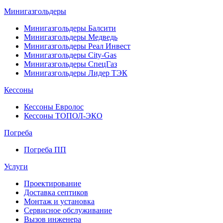
Минигазгольдеры
Минигазгольдеры Балсити
Минигазгольдеры Медведь
Минигазгольдеры Реал Инвест
Минигазгольдеры City-Gas
Минигазгольдеры СпецГаз
Минигазгольдеры Лидер ТЭК
Кессоны
Кессоны Евролос
Кессоны ТОПОЛ-ЭКО
Погребa
Погреба ПП
Услуги
Проектирование
Доставка септиков
Монтаж и установка
Сервисное обслуживание
Вызов инженера