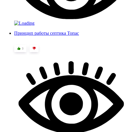
Принцип работы септика Топас
3