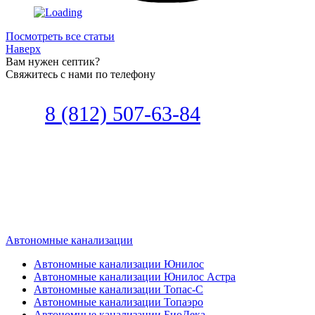
Посмотреть все статьи
Наверх
Вам нужен септик?
Свяжитесь с нами по телефону
Звоните
8 (812) 507-63-84
Наш специалист по автономной
канализации подберет септик под
ваши требования или поможет
определиться, какой септик лучше
подобрать для вас.
Автономные канализации
Автономные канализации Юнилос
Автономные канализации Юнилос Астра
Автономные канализации Топас-С
Автономные канализации Топаэро
Автономные канализации БиоДека