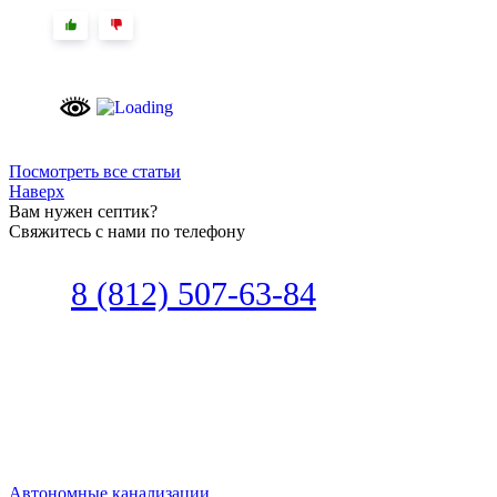
Посмотреть все статьи
Наверх
Вам нужен септик?
Свяжитесь с нами по телефону
Звоните
8 (812) 507-63-84
Наш специалист по автономной
канализации подберет септик под
ваши требования или поможет
определиться, какой септик лучше
подобрать для вас.
Автономные канализации