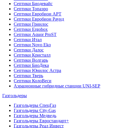
Септики Биодевайс
Септики Топаэро
Септики Евробион АРТ
Септики Евробион Раунд
Септики Гринлос
Септики Ergobox
Септики Aquor ProST
Септики Итал
Септики Novo Eko
Септики Далос
Септики Кристалл
Септики Волгарь
Септики БиоДека
Септики Юнилос Астра
Септики Тверь
Септики КолоВеси
Аэрационные гибридные станции UNI-SEP
Газгольдеры
Газгольдеры СпецГаз
Газгольдеры City-Gas
Газгольдеры Медведь
Газгольдеры Евростандарт+
Газгольдеры Реал Инвест