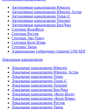
Автономные канализации Юнилос
Автономные канализации Юнилос Астра
Автономные канализации Топас-С
Автономные канализации Топаэро
Автономные канализации БиоДека
Септики КолоВеси
Септики Росток
Септики Эко Гранд
Септики Коло Илма
Септики Тверь
Аэрационные гибридные станции UNI-SEP
Локальные канализации
Локальные канализации Юнилос
Локальные канализации Юнилос Астра
Локальные канализации Топас
Локальные канализации Топас-С
Локальные канализации Топаэро
Локальные канализации БиоДека
Локальные канализации «Коло Веси»
Локальные канализации «Коло Илма»
Локальные канализации Росток
Локальные канализации Тверь