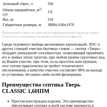
Залповый сброс, л
350
3
Объем переработки, м
/
1,6
сут
Вес, кг
310
Габаритные размеры, м
3800x1100x1970
Предложение и цены на сайте носят информационный характер и могут
отличаться от указанных, не являются публичной офертой
Среди огромного выбора автономных канализаций, ЛОС и
других станций очистки бытовых стоков — септик «Тверь»
обладает уникальной способностью, позволяющей применять
его в любых типах грунтов, при любом уровне грунтовых вод
на Вашем участке, при этом, из-за простоты конструкции,
этот септик практически не требует технического
обслуживания, а качество очистки составляет 98% на выходе
из установки, без каких-либо полей фильтрации.
Преимущества септика Тверь
CLASSIC 1,6НПМ
Простая конструкция изделия. Это преимущество
обеспечивает септику и всей системе прочность и