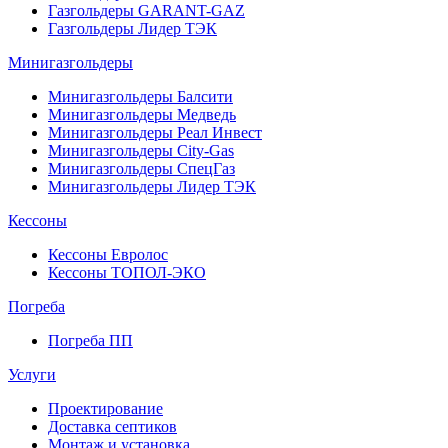
Газгольдеры GARANT-GAZ
Газгольдеры Лидер ТЭК
Минигазгольдеры
Минигазгольдеры Балсити
Минигазгольдеры Медведь
Минигазгольдеры Реал Инвест
Минигазгольдеры City-Gas
Минигазгольдеры СпецГаз
Минигазгольдеры Лидер ТЭК
Кессоны
Кессоны Евролос
Кессоны ТОПОЛ-ЭКО
Погребa
Погреба ПП
Услуги
Проектирование
Доставка септиков
Монтаж и установка