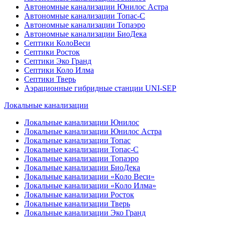
Автономные канализации Юнилос Астра
Автономные канализации Топас-С
Автономные канализации Топаэро
Автономные канализации БиоДека
Септики КолоВеси
Септики Росток
Септики Эко Гранд
Септики Коло Илма
Септики Тверь
Аэрационные гибридные станции UNI-SEP
Локальные канализации
Локальные канализации Юнилос
Локальные канализации Юнилос Астра
Локальные канализации Топас
Локальные канализации Топас-С
Локальные канализации Топаэро
Локальные канализации БиоДека
Локальные канализации «Коло Веси»
Локальные канализации «Коло Илма»
Локальные канализации Росток
Локальные канализации Тверь
Локальные канализации Эко Гранд