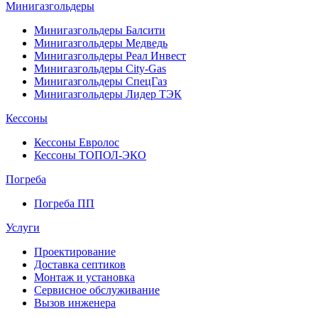
Минигазгольдеры
Минигазгольдеры Балсити
Минигазгольдеры Медведь
Минигазгольдеры Реал Инвест
Минигазгольдеры City-Gas
Минигазгольдеры СпецГаз
Минигазгольдеры Лидер ТЭК
Кессоны
Кессоны Евролос
Кессоны ТОПОЛ-ЭКО
Погребa
Погреба ПП
Услуги
Проектирование
Доставка септиков
Монтаж и установка
Сервисное обслуживание
Вызов инженера