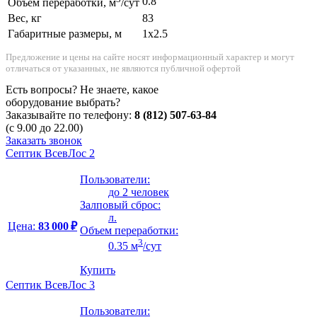
0.8
Объем переработки, м
/сут
Вес, кг
83
Габаритные размеры, м
1x2.5
Предложение и цены на сайте носят информационный характер и могут
отличаться от указанных, не являются публичной офертой
Есть вопросы? Не знаете, какое
оборудование выбрать?
Заказывайте по телефону:
8 (812) 507-63-84
(с 9.00 до 22.00)
Заказать звонок
Септик ВсевЛос 2
Пользователи:
до 2 человек
Залповый сброс:
л.
Цена:
83 000 ₽
Объем переработки:
3
0.35 м
/сут
Купить
Септик ВсевЛос 3
Пользователи: