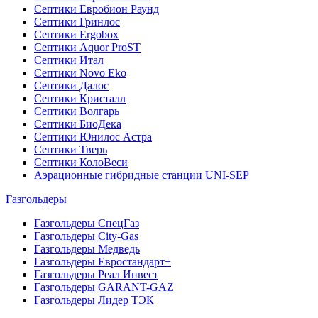
Септики Евробион Раунд
Септики Гринлос
Септики Ergobox
Септики Aquor ProST
Септики Итал
Септики Novo Eko
Септики Далос
Септики Кристалл
Септики Волгарь
Септики БиоДека
Септики Юнилос Астра
Септики Тверь
Септики КолоВеси
Аэрационные гибридные станции UNI-SEP
Газгольдеры
Газгольдеры СпецГаз
Газгольдеры City-Gas
Газгольдеры Медведь
Газгольдеры Евростандарт+
Газгольдеры Реал Инвест
Газгольдеры GARANT-GAZ
Газгольдеры Лидер ТЭК