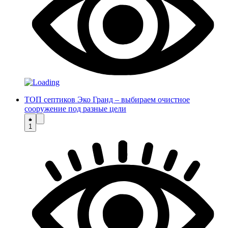
ТОП септиков Эко Гранд – выбираем очистное
сооружение под разные цели
1