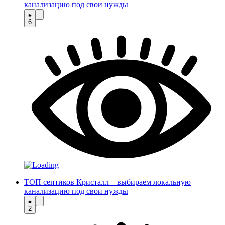
канализацию под свои нужды
6
ТОП септиков Кристалл – выбираем локальную
канализацию под свои нужды
2