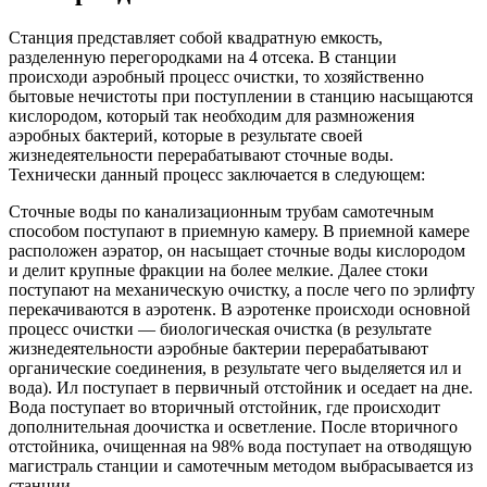
Станция представляет собой квадратную емкость,
разделенную перегородками на 4 отсека. В станции
происходи аэробный процесс очистки, то хозяйственно
бытовые нечистоты при поступлении в станцию насыщаются
кислородом, который так необходим для размножения
аэробных бактерий, которые в результате своей
жизнедеятельности перерабатывают сточные воды.
Технически данный процесс заключается в следующем:
Сточные воды по канализационным трубам самотечным
способом поступают в приемную камеру. В приемной камере
расположен аэратор, он насыщает сточные воды кислородом
и делит крупные фракции на более мелкие. Далее стоки
поступают на механическую очистку, а после чего по эрлифту
перекачиваются в аэротенк. В аэротенке происходи основной
процесс очистки — биологическая очистка (в результате
жизнедеятельности аэробные бактерии перерабатывают
органические соединения, в результате чего выделяется ил и
вода). Ил поступает в первичный отстойник и оседает на дне.
Вода поступает во вторичный отстойник, где происходит
дополнительная доочистка и осветление. После вторичного
отстойника, очищенная на 98% вода поступает на отводящую
магистраль станции и самотечным методом выбрасывается из
станции.