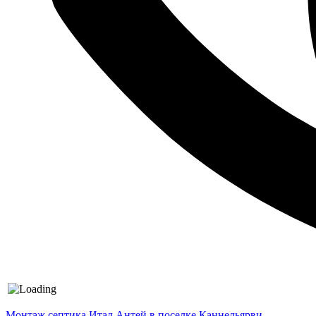
Монтаж септика Итал Антей в поселке Каннельярви