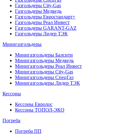
Газгольдеры City-Gas
Газгольдеры Медведь
Газгольдеры Евростандарт+
Газгольдеры Реал Инвест
Газгольдеры GARANT-GAZ
Газгольдеры Лидер ТЭК
Минигазгольдеры
Минигазгольдеры Балсити
Минигазгольдеры Медведь
Минигазгольдеры Реал Инвест
Минигазгольдеры City-Gas
Минигазгольдеры СпецГаз
Минигазгольдеры Лидер ТЭК
Кессоны
Кессоны Евролос
Кессоны ТОПОЛ-ЭКО
Погребa
Погреба ПП