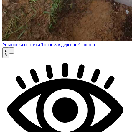
Установка септика Топас 8 в деревне Сашино
8