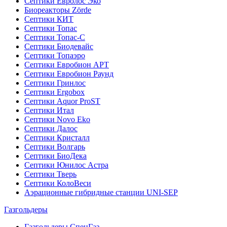
Септики Евролос Эко
Биореакторы Zörde
Септики КИТ
Септики Топас
Септики Топас-С
Септики Биодевайс
Септики Топаэро
Септики Евробион АРТ
Септики Евробион Раунд
Септики Гринлос
Септики Ergobox
Септики Aquor ProST
Септики Итал
Септики Novo Eko
Септики Далос
Септики Кристалл
Септики Волгарь
Септики БиоДека
Септики Юнилос Астра
Септики Тверь
Септики КолоВеси
Аэрационные гибридные станции UNI-SEP
Газгольдеры
Газгольдеры СпецГаз