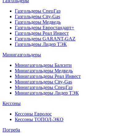
Газгольдеры
Газгольдеры СпецГаз
Газгольдеры City-Gas
Газгольдеры Медведь
Газгольдеры Евростандарт+
Газгольдеры Реал Инвест
Газгольдеры GARANT-GAZ
Газгольдеры Лидер ТЭК
Минигазгольдеры
Минигазгольдеры Балсити
Минигазгольдеры Медведь
Минигазгольдеры Реал Инвест
Минигазгольдеры City-Gas
Минигазгольдеры СпецГаз
Минигазгольдеры Лидер ТЭК
Кессоны
Кессоны Евролос
Кессоны ТОПОЛ-ЭКО
Погребa