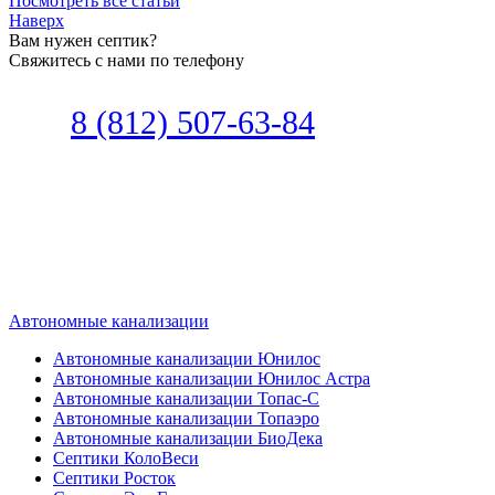
Посмотреть все статьи
Наверх
Вам нужен септик?
Свяжитесь с нами по телефону
Звоните
8 (812) 507-63-84
Наш специалист по автономной
канализации подберет септик под
ваши требования или поможет
определиться, какой септик лучше
подобрать для вас.
Автономные канализации
Автономные канализации Юнилос
Автономные канализации Юнилос Астра
Автономные канализации Топас-С
Автономные канализации Топаэро
Автономные канализации БиоДека
Септики КолоВеси
Септики Росток