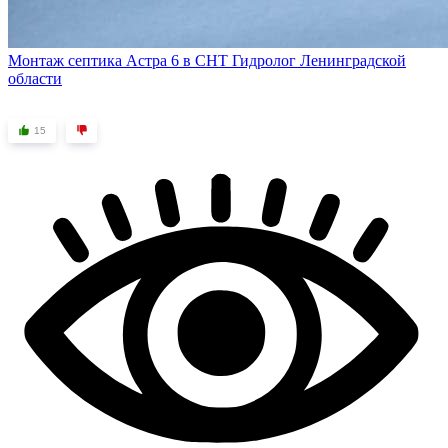
Монтаж септика Астра 6 в СНТ Гидролог Ленинградской
области
15