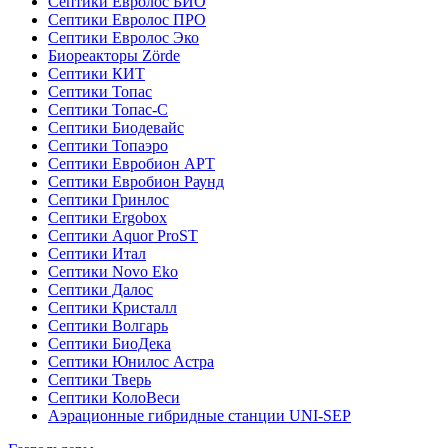
Септики Евролос БИО
Септики Евролос ПРО
Септики Евролос Эко
Биореакторы Zörde
Септики КИТ
Септики Топас
Септики Топас-С
Септики Биодевайс
Септики Топаэро
Септики Евробион АРТ
Септики Евробион Раунд
Септики Гринлос
Септики Ergobox
Септики Aquor ProST
Септики Итал
Септики Novo Eko
Септики Далос
Септики Кристалл
Септики Волгарь
Септики БиоДека
Септики Юнилос Астра
Септики Тверь
Септики КолоВеси
Аэрационные гибридные станции UNI-SEP