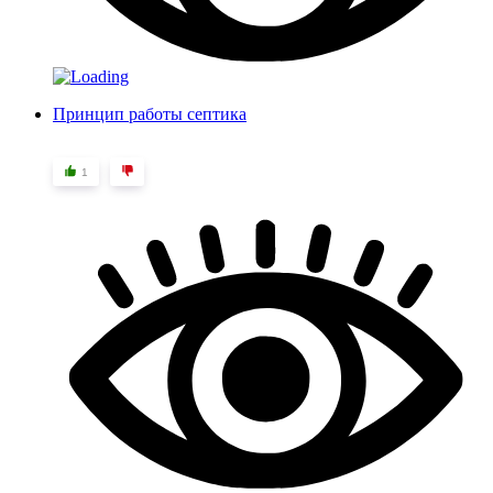
Принцип работы септика
1