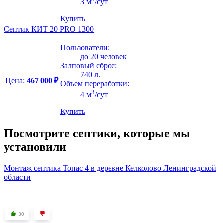
3 м
/сут
Купить
Септик КИТ 20 PRO 1300
Пользователи:
до 20 человек
Залповый сброс:
740 л.
Цена:
467 000 ₽
Объем переработки:
3
4 м
/сут
Купить
Посмотрите септики, которые мы
установили
Монтаж септика Топас 4 в деревне Келколово Ленинградской
области
30