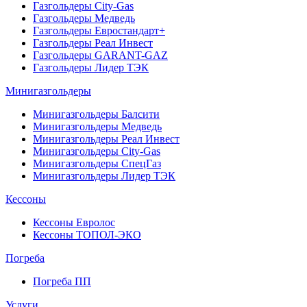
Газгольдеры City-Gas
Газгольдеры Медведь
Газгольдеры Евростандарт+
Газгольдеры Реал Инвест
Газгольдеры GARANT-GAZ
Газгольдеры Лидер ТЭК
Минигазгольдеры
Минигазгольдеры Балсити
Минигазгольдеры Медведь
Минигазгольдеры Реал Инвест
Минигазгольдеры City-Gas
Минигазгольдеры СпецГаз
Минигазгольдеры Лидер ТЭК
Кессоны
Кессоны Евролос
Кессоны ТОПОЛ-ЭКО
Погребa
Погреба ПП
Услуги