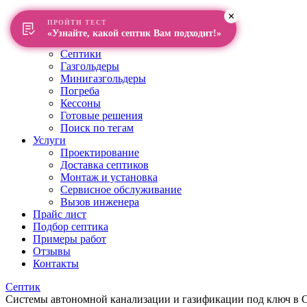
Главная
ПРОЙТИ ТЕСТ
О компании
«Узнайте, какой септик Вам подходит!»
Каталог
Септики
Газгольдеры
Минигазгольдеры
Погреба
Кессоны
Готовые решения
Поиск по тегам
Услуги
Проектирование
Доставка септиков
Монтаж и установка
Сервисное обслуживание
Вызов инженера
Прайс лист
Подбор септика
Примеры работ
Отзывы
Контакты
Септик
Системы автономной канализации и газификации под ключ в Са