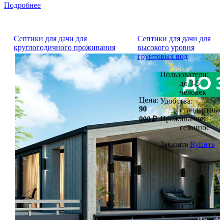
Подробнее
Септики для дачи для
Септики для дачи для
круглогодичного проживания
высокого уровня
грунтовых вод
Пользователи:
до 3-5
человек
Цена:
Удобства:
90
стандартны
Проживание:
000 ₽
сезонное
Заказать
Купить