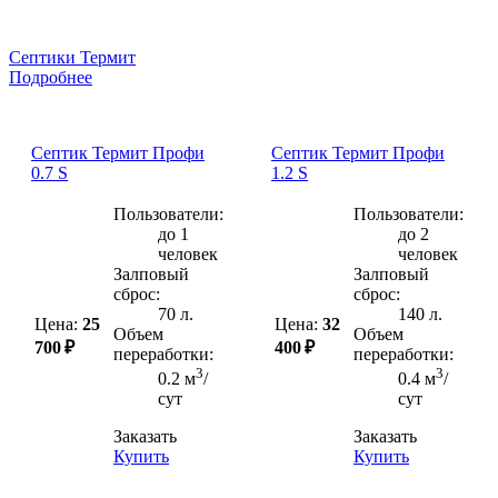
Септики Термит
Подробнее
Септик Термит Профи
Септик Термит Профи
0.7 S
1.2 S
Пользователи:
Пользователи:
до 1
до 2
человек
человек
Залповый
Залповый
сброс:
сброс:
70 л.
140 л.
Цена:
25
Цена:
32
Объем
Объем
700 ₽
400 ₽
переработки:
переработки:
3
3
0.2 м
/
0.4 м
/
сут
сут
Заказать
Заказать
Купить
Купить