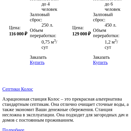
до 4
до 6
человек
человек
Залповый
Залповый
сброс:
сброс:
250 л.
450 л.
Цена:
Цена:
Объем
Объем
116 000 ₽
129 000 ₽
переработки:
переработки:
3
3
0,75 м
/
1,2 м
/
сут
сут
Заказать
Заказать
Купить
Купить
Септики Колос
Аэрационная станция Колос – это прекрасная альтернатива
стандартным септикам. Она отлично очищает сточные воды, а
также экономит Ваши денежные сбережения. Станция
несложна в эксплуатации. Она подходит для загородных дач и
домов с постоянным проживанием.
Подробнее