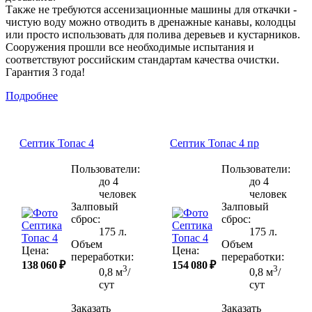
Также не требуются ассенизационные машины для откачки -
чистую воду можно отводить в дренажные канавы, колодцы
или просто использовать для полива деревьев и кустарников.
Сооружения прошли все необходимые испытания и
соответствуют российским стандартам качества очистки.
Гарантия 3 года!
Подробнее
Септик Топас 4
Септик Топас 4 пр
Пользователи:
Пользователи:
до 4
до 4
человек
человек
Залповый
Залповый
сброс:
сброс:
175 л.
175 л.
Объем
Объем
Цена:
Цена:
переработки:
переработки:
138 060 ₽
154 080 ₽
3
3
0,8 м
/
0,8 м
/
сут
сут
Заказать
Заказать