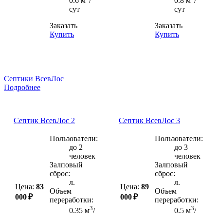
0.6 м
/
0.8 м
/
сут
сут
Заказать
Заказать
Купить
Купить
Септики ВсевЛос
Подробнее
Септик ВсевЛос 2
Септик ВсевЛос 3
Пользователи:
Пользователи:
до 2
до 3
человек
человек
Залповый
Залповый
сброс:
сброс:
л.
л.
Цена:
83
Цена:
89
Объем
Объем
000 ₽
000 ₽
переработки:
переработки:
3
3
0.35 м
/
0.5 м
/