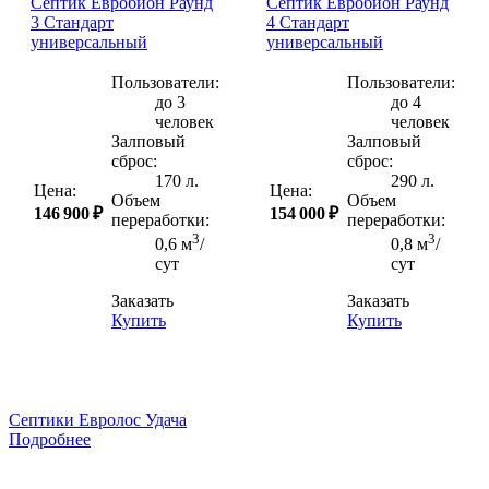
Септик Евробион Раунд
Септик Евробион Раунд
3 Стандарт
4 Стандарт
универсальный
универсальный
Пользователи:
Пользователи:
до 3
до 4
человек
человек
Залповый
Залповый
сброс:
сброс:
170 л.
290 л.
Цена:
Цена:
Объем
Объем
146 900 ₽
154 000 ₽
переработки:
переработки:
3
3
0,6 м
/
0,8 м
/
сут
сут
Заказать
Заказать
Купить
Купить
Септики Евролос Удача
Подробнее