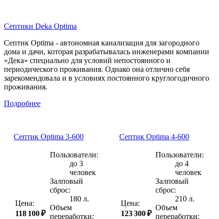
Септики Deka Optima
Септик Optima - автономная канализация для загородного
дома и дачи, которая разрабатывалась инженерами компании
«Дека» специально для условий непостоянного и
периодического проживания. Однако она отлично себя
зарекомендовала и в условиях постоянного круглогодичного
проживания.
Подробнее
Септик Optima 3-600
Септик Optima 4-600
Пользователи:
Пользователи:
до 3
до 4
человек
человек
Залповый
Залповый
сброс:
сброс:
180 л.
210 л.
Цена:
Цена:
Объем
Объем
118 100 ₽
123 300 ₽
переработки:
переработки: