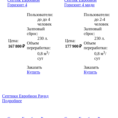
Септик Евробион
Септик Евробион
Горизонт 4
Горизонт 4 миди
Пользователи:
Пользователи:
до до 4
до 2-4
человек
человек
Залповый
Залповый
сброс:
сброс:
230 л.
230 л.
Цена:
Цена:
Объем
Объем
167 800 ₽
177 900 ₽
переработки:
переработки:
3
3
0,8 м
/
0,8 м
/
сут
сут
Заказать
Заказать
Купить
Купить
Септики Евробион Раунд
Подробнее