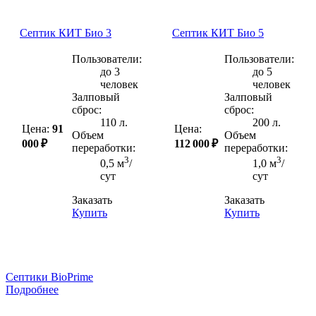
Септик КИТ Био 3
Септик КИТ Био 5
Пользователи:
Пользователи:
до 3
до 5
человек
человек
Залповый
Залповый
сброс:
сброс:
110 л.
200 л.
Цена:
91
Цена:
Объем
Объем
000 ₽
112 000 ₽
переработки:
переработки:
3
3
0,5 м
/
1,0 м
/
сут
сут
Заказать
Заказать
Купить
Купить
Септики BioPrime
Подробнее