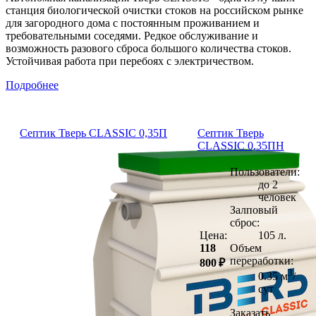
станция биологической очистки стоков на российском рынке
для загородного дома с постоянным проживанием и
требовательными соседями. Редкое обслуживание и
возможность разового сброса большого количества стоков.
Устойчивая работа при перебоях с электричеством.
Подробнее
Септик Тверь CLASSIC 0,35П
Септик Тверь
CLASSIC 0,35ПН
Пользователи:
до 2
человек
Залповый
сброс:
Цена:
105 л.
118
Объем
переработки:
800 ₽
3
0.35 м
/
сут
Заказать