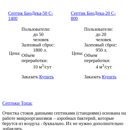
Септик БиоДека-50 C-
Септик БиоДека-20 C-
1400
800
Пользователи:
Пользователи:
до 50
до 20
человек
человек
Залповый сброс:
Залповый сброс:
1800 л.
950 л.
Цена:
Цена:
Объем
Объем
переработки:
переработки:
3
3
10 м
/сут
4 м
/сут
Заказать
Купить
Заказать
Купить
Септики Топас
Очистка стоков данными септиками (станциями) основана на
работе микроорганизмов – аэробных бактерий, которые
берутся из воздуха - буквально. Их не нужно дополнительно
добавлять.